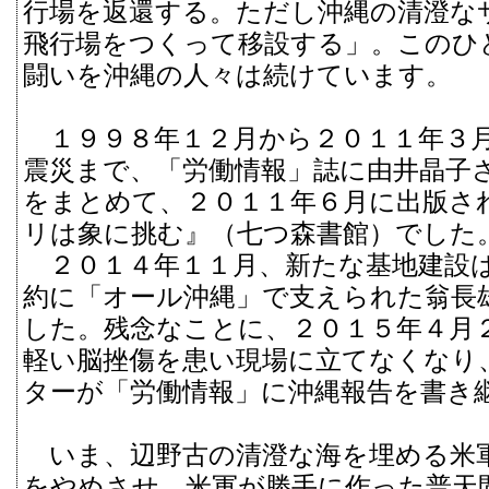
行場を返還する。ただし沖縄の清澄な
飛行場をつくって移設する」。このひ
闘いを沖縄の人々は続けています。
１９９８年１２月から２０１１年３月
震災まで、「労働情報」誌に由井晶子
をまとめて、２０１１年６月に出版さ
リは象に挑む』（七つ森書館）でした
２０１４年１１月、新たな基地建設
約に「オール沖縄」で支えられた翁長
した。残念なことに、２０１５年４月
軽い脳挫傷を患い現場に立てなくなり
ターが「労働情報」に沖縄報告を書き
いま、辺野古の清澄な海を埋める米
をやめさせ、米軍が勝手に作った普天