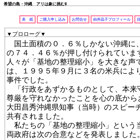
希望の島・沖縄 アリは象に挑むⅡ
表 紙
ご購入申し込み
お問合せ
由井晶子プロフィール
▼プロローグ▼
国土面積の０．６％しかない沖縄に
の７４．４６％が押し付けられていま
人々が「基地の整理縮小」を大きな声
は、１９９５年９月に３名の米兵によ
事件でした。
「行政をあずかるものとして、本来
尊厳を守れなかったことを心の底から
大田昌秀沖縄県知事（当時）のスピー
共有されました。
私たちの「基地の整理縮小」という
両政府は次の合意などを発表しました