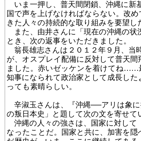
いま一押し、普天間閉鎖、沖縄に新
国で声を上げなければならない。改め
きた人々の持続的な取り組みを要望し
また、由井さんに「現在の沖縄の状
とき、次の返事をいただきました。
翁長雄志さんは２０１２年９月、当
が、オスプレイ配備に反対して普天間
ました。赤いゼッケンを着けてね……
知事になられて政治家として成長した
っても素晴らしい。
辛淑玉さんは、『沖縄──アリは象に
の叛日本史」と題して次の文を寄せて
沖縄の人々の強さは、国家に対して
なったことだ。国家と共に、加害を隠