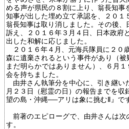
める声が県民の８割に上り、翁長知事
知事が出した埋め立て承認を、２０１
翁長知事は取り消しました。その後、
訴え、２０１６年３月４日、日本政府
出した和解に応じました。
２０１６年４月、元海兵隊員に２０
森に遺棄されるという事件があり（被
まだ明らかではありません）、６月１
会を持ちました。
由井さん執筆分を中心に、引き継い
月２３日（慰霊の日）の報告までを収
望の島・沖縄──アリは象に挑むⅡ』で
前著のエピローグで、由井さんは次
す。