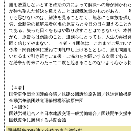
題を放置しないとする政治の力によって解決への扉が開かれ
が待ち望んだ解決を迎えることは感慨無量のものがある。 
りも忍びないのは、解決を見ることなく、無念にも家族を残
労、全動労の被解雇者60名の原告らと今日の日を迎えること
である。失った日々をもはや取り戻すことはできないが、本
がら、原告らは勿論のこと、遺族らにとっても、人生の再出
固く信じてやまない。 ４者・４団体は、これまでご尽力い
係者・関係団体に重ねて御礼申し上げるとともに、雇用問題
いたるまで引き続きご支援・ご協力をお願いする次第である
な紛争が将来にわたって二度と起きることのないよう心から
【４者】
国労闘争団全国連絡会議／鉄建公団訴訟原告団／鉄道運輸機
全動労争議団鉄道運輸機構訴訟原告団
【４団体】
国鉄労働組合／全日本建設交運一般労働組合／国鉄闘争支援
国鉄闘争に勝利する共闘会議
国鉄闘争の解決と今後の東京総行動