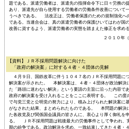
題である。派遣労働者は、派遣先の指揮命令下に日々労務の
あり、派遣先が自ら使用する労働者の労働条件改善について
うべきである。 法改正は、労働者保護のための規制強化へ
である。当連合会は、真の派遣労働者の保護ひいてはわが国
改善に資するよう、派遣労働者の実態を踏まえた修正を求め
２０１０年（
【資料】ＪＲ不採用問題解決に向けた
「政府の解決案」に対する４者・４団体の見解
４月９日、国鉄改革に伴う１０４７名のＪＲ不採用問題につ
解決案が示された。 本解決案は、４者・４団体が政治解決
た「路頭に迷わない解決」という要請の主旨に沿った内容で
政府の解決案を受け入れることをここに表明する。 この度
で与党三党と公明党の努力により、積み上げられた解決案に
がなされた結果、まとめられたものである。 本問題の解決
た各政党及び関係国会議員の皆さんに、衷心より厚く御礼を
る。 ＪＲ不採用問題は戦後最大の労働事件として争われ、実
期の紛争である。政治解決を求め、一致結束してきた４者・