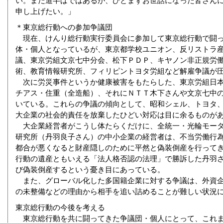
い。まだ道半ばではあるが、ひとまずお世話になった皆さん
申し上げたい。」
＊東京総行動への参加争議団
現在、けんり総行動実行委員会に参加して東京総行動で闘っ
体・個人となっているが、東京都学校ユニオン、反リストラ
議、東京労組文京七中分会、松下ＰＤＰ、キヤノン非正規労
術、教育情報研究所、フィリピントヨタ労組など解雇争議が
次に労災事件というか健康被害をもたらした、東京労組日本
チアス・住重（全造船）、それにＮＴＴ木下さんや文京七中
いている。これらの争議の傾向として、昭和シェル、トヨタ
大企業の社会的責任を放棄したひどい対応は目に余るものが
大企業経営者がこうし体たらくだけに、全統一・光輪モータ
研究所（丹羽良子さん）の中小企業の経営者は、不当労働行
都合が悪くなると財産隠しのために平然と偽装倒産を行って
行動の遺産ともいえる「法人格否認の法理」で勝訴した丹羽
び偽装倒産するという憂き目にあっている。
また、グローバル化した多国籍企業に対する争議は、外資企
の未整備などの理由から相手を追い詰めることが難しい状況
東京総行動の今後を考える
東京総行動を共に闘ってきた争議団・個人にとって、これま