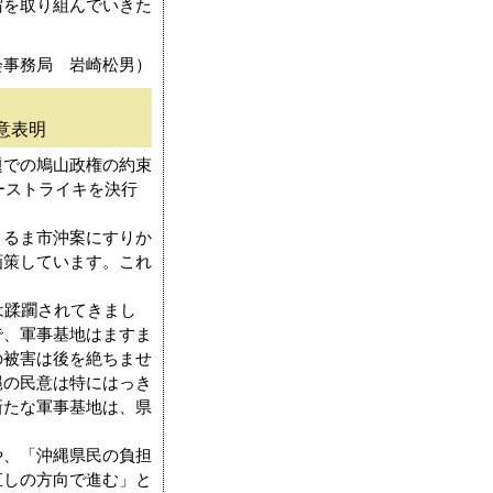
宿を取り組んでいきた
会事務局 岩崎松男）
意表明
での鳩山政権の約束
ーストライキを決行
るま市沖案にすりか
画策しています。これ
は蹂躙されてきまし
で、軍事基地はますま
の被害は後を絶ちませ
縄の民意は特にはっき
新たな軍事基地は、県
、「沖縄県民の負担
直しの方向で進む」と