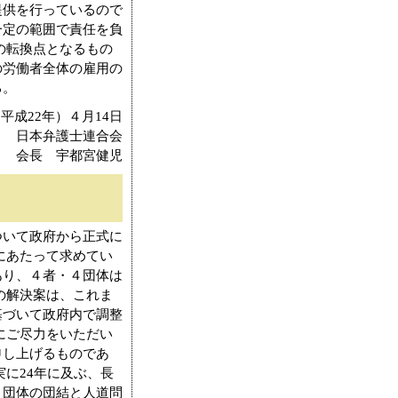
提供を行っているので
一定の範囲で責任を負
の転換点となるもの
の労働者全体の雇用の
る。
平成22年）４月14日
日本弁護士連合会
会長 宇都宮健児
いて政府から正式に
にあたって求めてい
あり、４者・４団体は
の解決案は、これま
基づいて政府内で調整
にご尽力をいただい
申し上げるものであ
に24年に及ぶ、長
４団体の団結と人道問