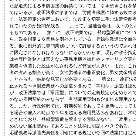
た派遣先による事前面接の解禁については、引き続きこれを
てはいるが、改正法案のままでは、労働者保護に値する抜本
く、法案策定の過程において、法改正を切実に望む派遣労働
れていたのか疑問が残る。 よって、当連合会は、以下のと
るものである。 第１に、改正法案では、登録型派遣につい
ら、政令指定２６業務を例外としている。登録型派遣は全面
る。仮に例外的に専門業務について許容するというのであれ
に限定されなければならないにもかかわらず、現行の政令指
はや専門業務とは言えない事務用機器操作やファイリング等
業務を偽装した脱法がなされるなど弊害が大きい。また、こ
者の占める割合が高く、女性労働者の非正規化、男女賃金格
ことからも、厳格な見直しが必要である。 第２に、改正法
止されるべき製造業務への派遣を含めて「常用型」派遣は認
が、改正法案では「常用型」についての定義規定が定められ
のない雇用契約のみならず、有期雇用契約も含まれる運用が
る。また、行政解釈では、有期契約であっても更新によって
る場合や雇入れ時点で１年を超える雇用見込みがあれば、常
とされており、登録型派遣を禁止する意味がない。「常用」
めのない雇用契約」であることを法律に明記すべきである。
応諾義務等派遣先責任を明確にする規定が今回の法案には定