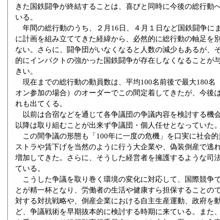
きた国鉄闘争が終結することは、喜びと同時に今後の総行動
いる。
年間の総行動のうち、２月16日、４月１日など国鉄闘争に
に計画を組み立ててきた経緯から、必然的に総行動の軸足を
ない。さらに、闘争団がいなくなると人数の減少もあるが、
的にインパクトの強かった国鉄闘争が存在しなくなることが
きい。
現在までの総行動の動員数は、平均100名前後で最大180名
オン参加の場合）のオーダーでこの間定着してきたが、今後は
れも出てくる。
以前は合宿などを通じて各争議団の争議内容を検討する機会
以降は取り組むことが出来ず争議団・個人任せとなっていた
この間争議の形態も「100年に一度の危機」を口実に社会的
ストラや賃下げを当然のように行う大企業や、偽装倒産で逃
増加してきた。さらに、そうした経営者を擁護するような司
ている。
こうした争議を取り巻く環境の変化に対応して、国際競争で
とが精一杯となり、労働者の生活や健康すら担保することの
対する対抗戦略や、倒産企業における自主生産運動、政府を
ど、争議戦術を早期抜本的に検討する時期に来ている。また