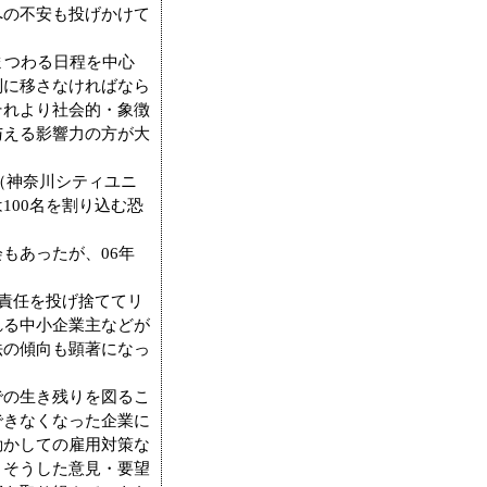
への不安も投げかけて
まつわる日程を中心
別に移さなければなら
それより社会的・象徴
与える影響力の方が大
（神奈川シティユニ
100名を割り込む恐
もあったが、06年
。
責任を投げ捨ててリ
れる中小企業主などが
法の傾向も顕著になっ
の生き残りを図るこ
できなくなった企業に
動かしての雇用対策な
、そうした意見・要望