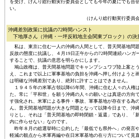
を受け、けんり総行動実行委員会としても今年の夏にでも合
い。
（けんり総行動実行委員
沖縄差別政策に抗議の72時間ハンスト
下地厚さん（沖縄・一坪反戦地主会関東ブロック）の決
私は、東京に住む一人の沖縄の人間として、普天間基地問題
反故の態度に抗議し、４月19日正午からの72時間連続ハンガ
することで、抗議の意思を明らかにします。
鳩山政権は、普天間基地問題でキャンプシュワブ陸上案とう
え、これまで以上に軍事基地の負担を沖縄へ押し付けようと
は明確な沖縄差別であり、絶対に許すことはできません。
１９４５年の米軍占領以降65年間、沖縄に住む人々の人権
た。常に「平和世」を願う沖縄の人々の願いとは真逆の方向
す強化され、米軍による事件・事故、軍事基地が存在する為
ん。普天間基地問題が大きな問題となって以降今日まで、沖
りとし、それは「普天間基地の即時閉鎖・返還」であり、「
内に作らせない」なのです。
昨年８月の総選挙時に公約した「最低でも県外へ」の発言や
軽減の観点から米軍再編や在日米軍基地の在り方について見