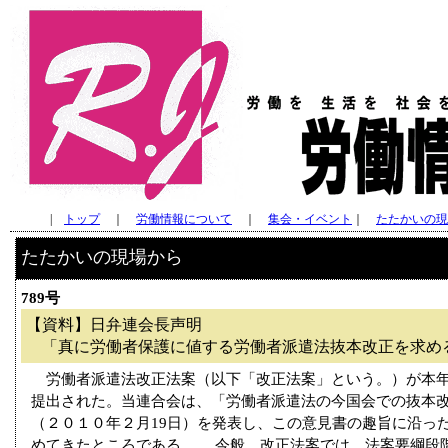
|
トップ
｜
労働情報について
｜
集会・イベント
｜
たたかいの現
たたかいの現場から
789号
【資料】日弁連会長声明
「真に労働者保護に値する労働者派遣法抜本改正を求め
労働者派遣法改正法案（以下「改正法案」という。）が本年
提出された。当連合会は、「労働者派遣法の今国会での抜本
（２０１０年２月19日）を発表し、この意見書の趣旨に沿っ
めてきたところである。 今般、改正法案では、法案要綱段