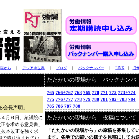
場から
｜
アジア＠世界
｜
ブログ
｜
バックナンバー
｜
LINK
|
旧
たたかいの現場から バックナンバ
ー
765
766+767
768
769
770
771
772
773+774
775
776+777
778
779
780
781
782+783
784
785
786
787
788
る会長声明」
たたかいの現場から 投稿について
４月６日、衆議院に
改正を求める意見書」
「たたかいの現場から」の原稿を募集して
た抜本改正を強く求
ます。各地での闘いの様子を原稿にしてお
階で盛り込まれてい