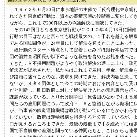
１９７２年６月20日に東京地評の主催で「反合理化東京総
れてきた東京総行動は、資本の蓄積形態の段階毎に変化して
ながら、これまで200件以上の争議解決に貢献してきた。
その142回目となる東京総行動が２０１０年４月13日に開
行動の目玉はなんと言っても戦後最大の、１千名を越える解
である国鉄闘争が、24年目にして解決を迎えたことにあった
総行動のスタート地点として定着したみずほ銀行本店前では
団の酒井直昭団長が以下のような報告を含めたお礼を述べた。
てきたＪＲ不採用問題がようやく政治解決の遡上に上り、政
解決案が提示された。私たちはこれまで雇用、年金、解決金
び路頭に迷うことのない要求を掲げてきた。解決内容は決し
ないが、４者４団体として今この時期における内容として受
だと判断し、昨日政府に対して解決受け入れの意思表示を行
課題が残っている。とりわけ闘争団・原告団のなかでも１番若
間たちの雇用問題について政府・ＪＲと協議しながら職場に
が、当事者の鉄道運輸機構は政治が動いているにもかかわら
していない。政府は運輸機構を指導すると公言しているが、
口が見えるところまできた。最後の最後まで手を緩めずに頑
国で不当解雇や差別と闘っている仲間たちと、これからも連