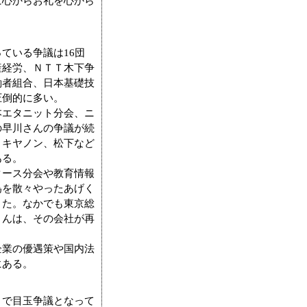
に心からお礼を心から
ている争議は16団
産経労、ＮＴＴ木下争
働者組合、日本基礎技
圧倒的に多い。
エタニット分会、ニ
の早川さんの争議が続
、キヤノン、松下など
ある。
ース分会や教育情報
為を散々やったあげく
きた。なかでも東京総
さんは、その会社が再
業の優遇策や国内法
にある。
で目玉争議となって