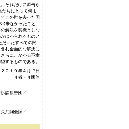
た。それだけに原告ら
私たちにとって何よ
してこの世を去った国
が出来なかったこと
件の解決を契機としな
発がはかられるものと
ただいたすべての関
を含む全面的な解決に
。さらに、かかる不幸
切望するものである。
２０１０年４月12日
４者・４団体
構訴訟原告団／
中央共闘会議／