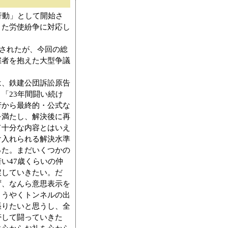
行動」として開始さ
きた労使紛争に対応し
催されたが、今回の総
雇者を抱えた大型争議
。
、鉄建公団訴訟原告
「23年間闘い続け
府から最終的・公式な
を満たし、解決後に再
て十分な内容とはいえ
け入れられる解決水準
った。まだいくつかの
い47歳くらいの仲
戻していきたい。だ
ず、なんら意思表示を
ようやくトンネルの出
張りたいと思うし、全
帯して闘っていきた