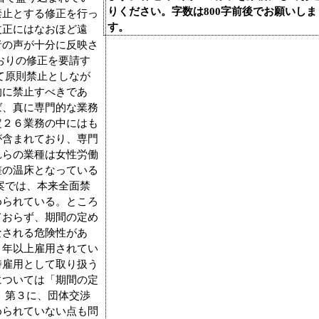
りください。字数は800字前後でお願いしま
禁止とする修正を行っ
す。
改正にはなおほど遠
者の声が十分に反映さ
おりの修正を要請す
て原則禁止としなが
的に禁止すべきであ
ば、真に専門的な業務
定２６業務の中にはも
が含まれており、専門
れらの業種は女性労働
差の温床となっている
案では、本来全面禁
められている。ところ
ておらず、期間の定め
なされる危険性があ
１年以上雇用されてい
時雇用として取り扱う
については「期間の定
 第３に、団体交渉
められていない点も問