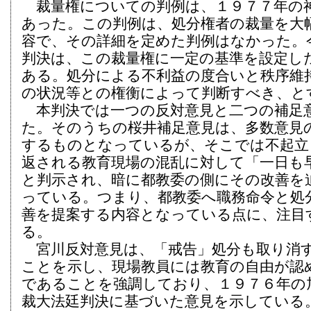
裁量権についての判例は、１９７７年の
あった。この判例は、処分権者の裁量を大
容で、その詳細を定めた判例はなかった。
判決は、この裁量権に一定の基準を設定し
ある。処分による不利益の度合いと秩序維
の状況等との権衡によって判断すべき、と
本判決では一つの反対意見と二つの補足
た。そのうちの桜井補足意見は、多数意見
するものとなっているが、そこでは不起立
返される教育現場の混乱に対して「一日も
と判示され、暗に都教委の側にその改善を
っている。つまり、都教委へ職務命令と処
善を提案する内容となっている点に、注目
る。
宮川反対意見は、「戒告」処分も取り消
ことを示し、現場教員には教育の自由が認
であることを強調しており、１９７６年の
裁大法廷判決に基づいた意見を示している