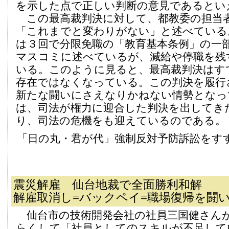
を示した点で正しい判断の意見であるとい
この最高裁判決に対して、都教委の担当
「これまでと変わりがない」と述べている
は３回で分限免職の「教育基本条例」の一
マスコミに述べているが、減給や停職を残
いる。このように見ると、最高裁判決はす
存在ではなくなっている。この判決を履行
新たな闘いにさえなりかねない情勢となっ
は、司法が権力に迎合した判決を出してき
り、司法の危機をも迎えているのである。
「日の丸・君が代」強制反対予防訴訟をす
震災解雇 仙台地裁で全面勝利和解
解雇取消し=バックペイ=職場復帰を闘
仙台市の技術開発会社の社員三国健さん
らくして「社員としてのスキルが不足して