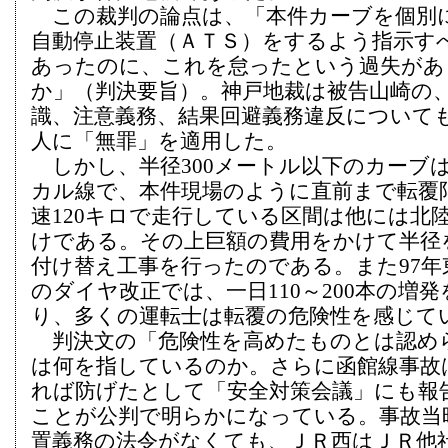
この裁判の論点は、「本件カーブを個別
自動停止装置（ＡＴＳ）をするよう指示す
あったのに、これを怠ったという過失があ
か」（判決要旨）。神戸地裁は被告山崎の
識、注意義務、結果回避義務違反について
人に「無罪」を適用した。
しかし、半径300メートル以下のカーブ
カル線で、本件現場のように直前まで転覆
速120キロで走行している区間は他には北
けである。その上巨額の費用をかけて半径
付け替え工事を行ったのである。また97年
のダイヤ改正では、一日110～200本の増
り、多くの運転士は転覆の危険性を感じて
判決文の「危険性を高めたものとは認め
は何を指しているのか。さらに函館線事故
れば防げたとして「安全対策会議」にも報
ことが公判で明らかになっている。事故当
置義務の法令がなくても、ＪＲ西はＪＲ他