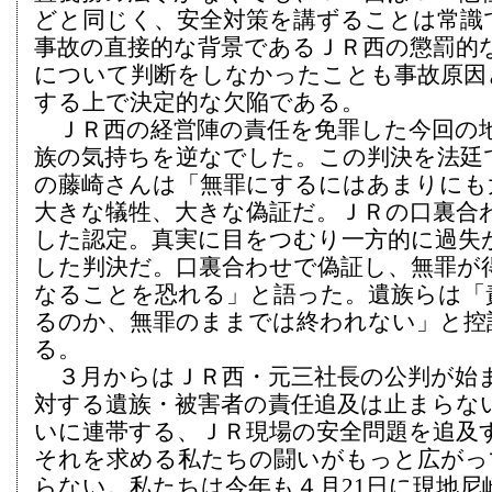
どと同じく、安全対策を講ずることは常識
事故の直接的な背景であるＪＲ西の懲罰的
について判断をしなかったことも事故原因
する上で決定的な欠陥である。
ＪＲ西の経営陣の責任を免罪した今回の
族の気持ちを逆なでした。この判決を法廷
の藤崎さんは「無罪にするにはあまりにも
大きな犠牲、大きな偽証だ。ＪＲの口裏合
した認定。真実に目をつむり一方的に過失
した判決だ。口裏合わせで偽証し、無罪が
なることを恐れる」と語った。遺族らは「
るのか、無罪のままでは終われない」と控
る。
３月からはＪＲ西・元三社長の公判が始
対する遺族・被害者の責任追及は止まらな
いに連帯する、ＪＲ現場の安全問題を追及
それを求める私たちの闘いがもっと広がっ
らない。私たちは今年も４月21日に現地尼