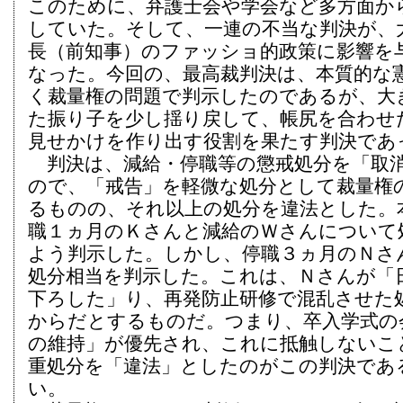
このために、弁護士会や学会など多方面か
していた。そして、一連の不当な判決が、
長（前知事）のファッショ的政策に影響を
なった。今回の、最高裁判決は、本質的な
く裁量権の問題で判示したのであるが、大
た振り子を少し揺り戻して、帳尻を合わせ
見せかけを作り出す役割を果たす判決であ
判決は、減給・停職等の懲戒処分を「取
ので、「戒告」を軽微な処分として裁量権
るものの、それ以上の処分を違法とした。
職１ヵ月のＫさんと減給のＷさんについて
よう判示した。しかし、停職３ヵ月のＮさ
処分相当を判示した。これは、Ｎさんが「
下ろした」り、再発防止研修で混乱させた
からだとするものだ。つまり、卒入学式の
の維持」が優先され、これに抵触しないこ
重処分を「違法」としたのがこの判決であ
い。