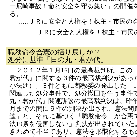
ー尼崎事故！命と安全を守る集い」の開催
る。
……ＪＲに安全と人権を！株主・市民の
ＪＲに安全と人権を！株主・市民
職務命令合憲の揺り戻しか？
処分に基準「日の丸・君が代」
２０１２年１月16日の最高裁判所。この
君が代」に関する３件の最高裁判決があっ
小法廷）。３件ともに都教委の発出した「10
関連した処分事件で、処分撤回を争う事件
丸・君が代」関連訴訟の最高裁判決は、昨
月までの間に９件の判決が出され、憲法問
達」と、それに基づく「職務命令」が合憲
法19条を侵害しない」判決が出されていた
きわめて不当であり、憲法を形骸化するも