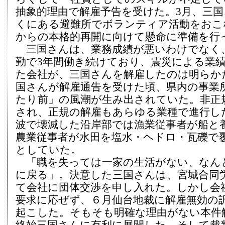
抽象的理由で解雇予告を受けた。3月、三
くにある避難所でボランティア活動をおこ
からの本格的再開に向けて懸命に準備を行
三国さんは、業務成績が悪いわけでなく
勤で3年間働き続けており、震災による業
た会社が、三国さんを解雇したのは明らか
国さんが解雇通告を受けた頃、県内の事業
たり前」の風潮が生み出されていた。非正
され、正規の解雇もあらゆる業種で進行し
波で壊滅した沿岸部では漁業従事者が船と
農業従事者が水田を塩水・ヘドロ・瓦礫で
としていた。
「職を失っては一家の生活がない、なん
に戻る」。決意した三国さんは、宮城合同
て会社に団体交渉を申し入れた。しかし会
要求に応ぜず、６月仙台地裁に解雇無効の
起こした。そもそも明確な理由がない本件