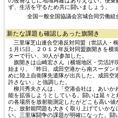
の改善なしに地域再建はありえない。便乗
ず、生活を守るため共に闘いましょう。
全国一般全国協議会宮城合同労働組
新たな課題も確認しあった旗開き
三里塚芝山連合空港反対同盟（世話人・柳
１月15日、２０１２年反対同盟旗開きを横
ターで行い、30人が参加した。
旗開きは山崎宏さん（横堀地区・労活評
始まり、「昨日、成田空港から南スーダン
めに陸上自衛隊先遣隊が出兵した。成田空
許さない」と強調した。
柳川秀夫さんは、「空港会社は、あいか
能を拡張しようとしている。闘いは延々と
の各場所を放射能測定したがどこも高い値
た。放射能問題も大きく取り上げていかな
い。三里塚闘争の課題が明確になった。闘