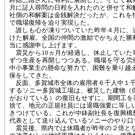
終始三国さんに有利に展開した。そして裁
月に証人尋問の日程を入れたのと併せて和
社側の和解案は金銭解決だったが、これを
で職場復帰を迫り実現した。
誰しも心が凍りついていた昨年４月に、
けた解雇。全国の仲間の激励でかちえた勝
当に感謝申し上げます。
震災から10ヵ月が経過し、休止していた
ずつ生産を再開しつつある。職場を守る労
中小事業主の懸命な努力で、困難を乗り越
保をしてきた。
反面、多賀城市全体の雇用者６千人中１千5
するソニー多賀城工場は、被災した建物（保
がおりている）の復旧もせずに、期間工を
捨て、地元の正規社員には退職強要に等し
きつけている。これが中鉢副社長を復興構
代表として送り込んでいるソニーのやり口
震災後、県内では休職者が昨年の２倍と