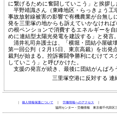
に繋げるために奮闘していこう」と挨拶し
平野靖識さん（東峰地区・らっきょう工
事故放射線被害の影響で有機農業が台無し
発を三里塚の地からも訴えていかなければ
の根ペンションで消費するエネルギーを自
めに連結型太陽光発電を建設する」と発言
清井礼司弁護士は、「横堀・団結小屋破壊
第一回公判（２月15日、東京高裁）を出発
裁判が始まる。控訴審闘争勝利にむけてス
していこう」と呼びかけた。
支援の発言が続き、最後に団結がんばろ
三里塚空港に反対する 連
|
個人情報保護について
｜
労働情報へのアクセス
｜
協同センター・労働情報 東京都千代田区三崎町2-13-5 