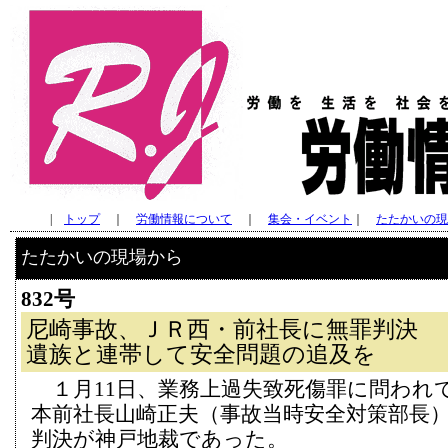
|
トップ
｜
労働情報について
｜
集会・イベント
｜
たたかいの現
たたかいの現場から
832号
尼崎事故、ＪＲ西・前社長に無罪判決
遺族と連帯して安全問題の追及を
１月11日、業務上過失致死傷罪に問われ
本前社長山崎正夫（事故当時安全対策部長
判決が神戸地裁であった。