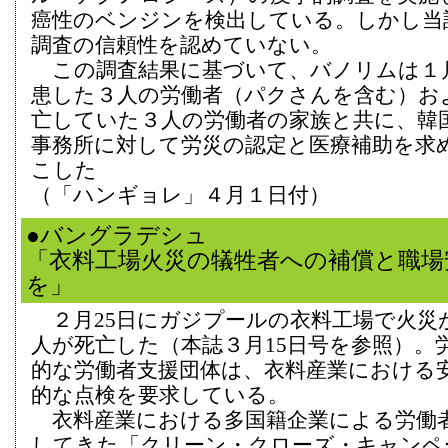
癌性のベンジンを検出している。しかし当
調査の信頼性を認めていない。
この調査結果に基づいて、バノリムは１月
患した３人の労働者（パクさんを含む）お
亡していた３人の労働者の家族と共に、韓
事務所に対して労災の認定と医療補助を求
こした
（「ハンギョレ」４月１日付）
●バングラデシュ
「衣料工場火災の犠牲者への補償と職場
を」
２月25日にガジプールの衣料工場で火災が
人が死亡した（本誌３月15日号を参照）。
的な労働者支援団体は、衣料産業における
的な点検を要求している。
衣料産業における多国籍企業による労働
してきた「クリーン・クローズ・キャンペ