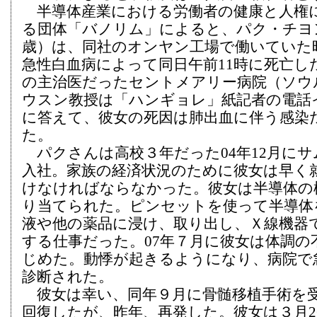
半導体産業における労働者の健康と人権
る団体「バノリム」によると、パク・チヨン
歳）は、同社のオンヤン工場で働いていた
急性白血病によって同日午前11時に死亡し
の主治医だったセントメアリー病院（ソウ
ウスン教授は「ハンギョレ」紙記者の電話
に答えて、彼女の死因は肺出血に伴う感染
た。
パクさんは高校３年だった04年12月にサ
入社。家族の経済状況のために彼女は早く
けなければならなかった。彼女は半導体の
り当てられた。ピンセットを使って半導体
液や他の薬品に浸け、取り出し、Ｘ線機器
する仕事だった。07年７月に彼女は体調の
じめた。動悸が起きるようになり、病院で
診断された。
彼女は幸い、同年９月に骨髄移植手術を
回復したが、昨年、再発した。彼女は３月2