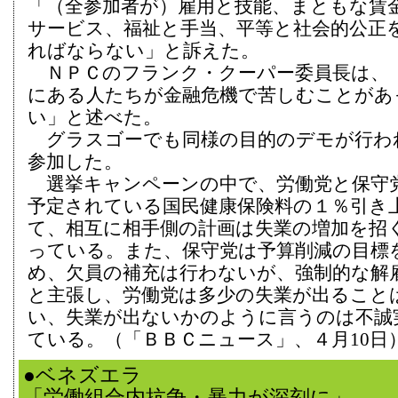
「（全参加者が）雇用と技能、まともな賃
サービス、福祉と手当、平等と社会的公正
ればならない」と訴えた。
ＮＰＣのフランク・クーパー委員長は、
にある人たちが金融危機で苦しむことがあ
い」と述べた。
グラスゴーでも同様の目的のデモが行われ
参加した。
選挙キャンペーンの中で、労働党と保守
予定されている国民健康保険料の１％引き
て、相互に相手側の計画は失業の増加を招
っている。また、保守党は予算削減の目標
め、欠員の補充は行わないが、強制的な解
と主張し、労働党は多少の失業が出ること
い、失業が出ないかのように言うのは不誠
ている。（「ＢＢＣニュース」、４月10日
●ベネズエラ
「労働組合内抗争・暴力が深刻に」