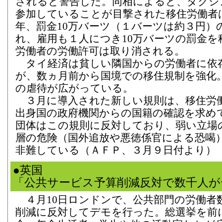
されると警告した。同相によると、タクシ
参加していることが目撃された移住労働者
年、罰金10万バーツ（１バーツは約３円）
れ、雇用も１人につき10万バーツの罰金を
労働者の労働許可は取り消される。
タイ経済は貧しい隣国からの労働者に依
が、数ヵ月前から国境での移住規制を強化
の虐待が広がっている。
３月に導入された新しい規則は、移住労
出身国の政府機関からの国籍の確認を求め
団体はこの規則に反対しており、弱い立場
層の危険（国外追放や悪徳係官による恐喝
非難している（ＡＦＰ、３月９日付より）
●英国
「公共サービス予算削減反対で数千人が
４月10日ロンドンで、公共部門の労働者
削減に反対してデモを行った。総選挙を前