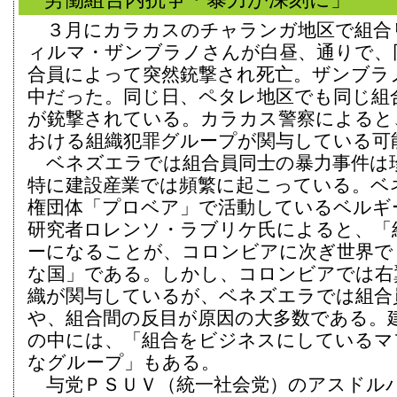
３月にカラカスのチャランガ地区で組合
ィルマ・ザンブラノさんが白昼、通りで、
合員によって突然銃撃され死亡。ザンブラ
中だった。同じ日、ペタレ地区でも同じ組
が銃撃されている。カラカス警察によると
おける組織犯罪グループが関与している可
ベネズエラでは組合員同士の暴力事件は
特に建設産業では頻繁に起こっている。ベ
権団体「プロベア」で活動しているベルギ
研究者ロレンソ・ラブリケ氏によると、「
ーになることが、コロンビアに次ぎ世界で
な国」である。しかし、コロンビアでは右
織が関与しているが、ベネズエラでは組合
や、組合間の反目が原因の大多数である。
の中には、「組合をビジネスにしているマ
なグループ」もある。
与党ＰＳＵＶ（統一社会党）のアスドル