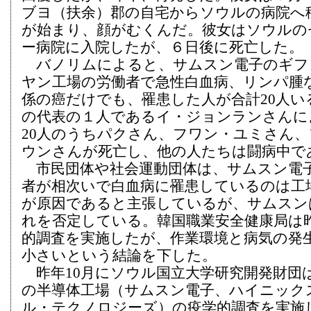
ブヨ（扶余）郡の自宅からソウルの病院へ
が始まり、顔がむくんだ。彼女はソウルの
ー病院に入院したが、６日後に死亡した。
バノリムによると、サムスン電子のギフ
ヤン工場の労働者で急性白血病、リンパ腫
係の癌だけでも、罹患した人が合計20人い
の代表の１人であるイ・ジョンランさんに
20人のうちパクさん、フワン・ユミさん
ウンさんが死亡し、他の人たちは闘病中で
市民団体や社会運動団体は、サムスン電
者が相次いで白血病に罹患しているのは工
が原因であると主張しているが、サムスン
れを否定している。韓国職業安全健康局は
的調査を実施したが、作業環境と病気の発
小さいという結論を下した。
昨年10月にソウル国立大学研究開発財団
の半導体工場（サムスン電子、ハイニック
ル・テクノロジーズ）の疫学的調査を実施