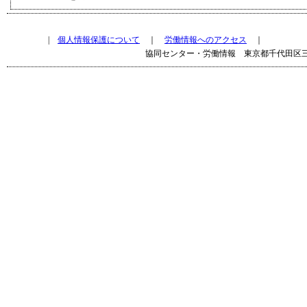
|
個人情報保護について
｜
労働情報へのアクセス
｜
協同センター・労働情報 東京都千代田区三崎町2-13-5 