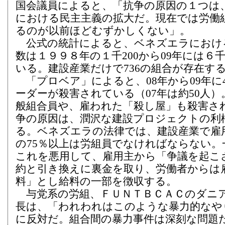
国会議員によると、「抗争の原因の１つは
における民主主義の拡大だ。現在では労働
るのが以前ほどむずかしくない」。
公式の統計によると、ベネズエラにおけ
数は１９９８年の１千200から09年には６
いる。建設産業だけで736の組合が存在す
「プロベア」によると、08年から09年に
ーダーが殺害されている（07年は約50人
般組合員や、雇われた「殺し屋」も殺害さ
争の原因は、潤沢な建設プロジェクトの利
る。ベネズエラの法律では、建設産業で雇
の75％以上は労組員でなければならない。
これを悪用して、雇用主から「争議を起こ
約と引き換えに裏金を取り、労働者からは
料」とし給料の一部を徴収する。
与党系の労組、ＦＵＮＴＢＣＡＣのダニ
長は、「われわれはこのような暴力的なや
に反対だ。組合間の暴力事件は深刻な問題