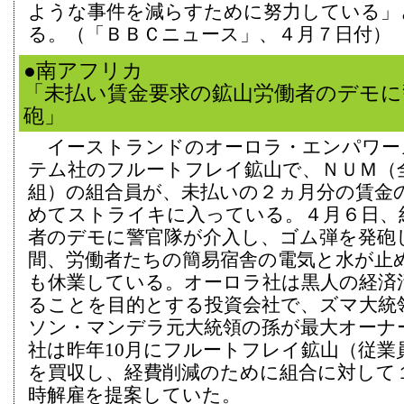
ような事件を減らすために努力している」
る。（「ＢＢＣニュース」、４月７日付）
●南アフリカ
「未払い賃金要求の鉱山労働者のデモに
砲」
イーストランドのオーロラ・エンパワー
テム社のフルートフレイ鉱山で、ＮＵＭ（
組）の組合員が、未払いの２ヵ月分の賃金
めてストライキに入っている。４月６日、約
者のデモに警官隊が介入し、ゴム弾を発砲
間、労働者たちの簡易宿舎の電気と水が止
も休業している。オーロラ社は黒人の経済
ることを目的とする投資会社で、ズマ大統
ソン・マンデラ元大統領の孫が最大オーナ
社は昨年10月にフルートフレイ鉱山（従業員
を買収し、経費削減のために組合に対して１
時解雇を提案していた。