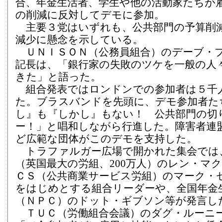
合、年金生活者、学生や他の活動家たちが
の削減に反対してデモに参加。
主要３党はいずれも、公共部門の予算削
減少に懸念を示している。
ＵＮＩＳＯＮ（公務員組合）のデーブ・
記長は、「銀行家の失敗のツケを一般の人
きた」と語った。
組合発表ではロンドンでの参加者は５千
た。ブラスバンドを先頭に、デモ参加者た
し』も『しかし』もない！ 公共部門の切
ー！」と唱和しながら行進した。障害者連
ど広範な団体がこのデモを支持した。
トラファルガー広場で開かれた集会では
（英国最大の労組、200万人）のレン・マ
ＣＳ（公共商業サービス労組）のマーク・
をはじめとする組合リーダーや、全国年金
（ＮＰＣ）のドット・ギブソン等が発言し
ＴＵＣ（労働組合会議）のダグ・ルーニ