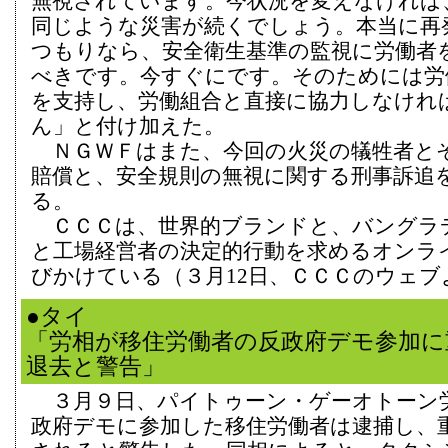
無視されています。今状況を変えなければ
同じような災害が続くでしょう。本当に再
つもりなら、安全衛生基準の監視に労働者
べきです。今すぐにです。そのためには労
を支持し、労働組合と直接に協力しなけれ
ん」と付け加えた。
ＮＧＷＦはまた、今回の火災の犠牲者と
賠償と、安全規則の無視に関する刑事訴追
る。
ＣＣＣは、世界的ブランドと、バングラ
と工場経営者の決定的行動を求めるオンラ
びかけている（３月12日、ＣＣＣのウェブ
●タイ
「労相が移住労働者の反政府デモ参加に
退去と警告」
３月９日、パイトゥーン・ゲーオトーン
政府デモに参加した移住労働者は逮捕し、