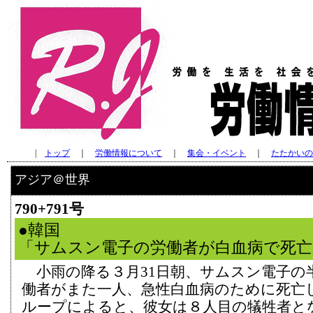
|
トップ
｜
労働情報について
｜
集会・イベント
｜
たたかいの
アジア＠世界
790+791号
●韓国
「サムスン電子の労働者が白血病で死亡
小雨の降る３月31日朝、サムスン電子の
働者がまた一人、急性白血病のために死亡
ループによると、彼女は８人目の犠牲者と