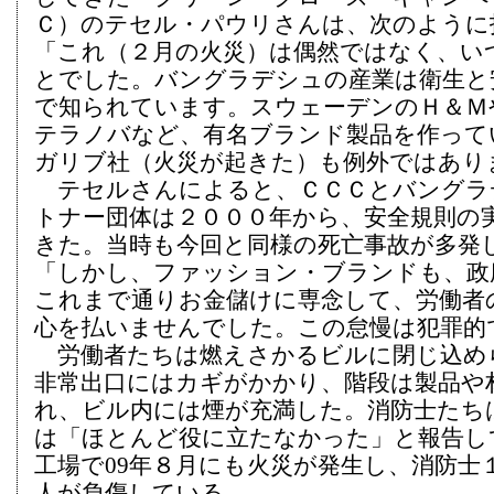
Ｃ）のテセル・パウリさんは、次のように
「これ（２月の火災）は偶然ではなく、い
とでした。バングラデシュの産業は衛生と
で知られています。スウェーデンのＨ＆Ｍ
テラノバなど、有名ブランド製品を作って
ガリブ社（火災が起きた）も例外ではあり
テセルさんによると、ＣＣＣとバングラ
トナー団体は２０００年から、安全規則の
きた。当時も今回と同様の死亡事故が多発
「しかし、ファッション・ブランドも、政
これまで通りお金儲けに専念して、労働者
心を払いませんでした。この怠慢は犯罪的
労働者たちは燃えさかるビルに閉じ込め
非常出口にはカギがかかり、階段は製品や
れ、ビル内には煙が充満した。消防士たち
は「ほとんど役に立たなかった」と報告し
工場で09年８月にも火災が発生し、消防士
人が負傷している。