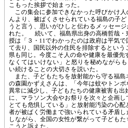
こもった挨拶で始まった。
この集会に参加できなかった呼びかけ人
んより、被ばくさせられている福島の子ど
うと言う、思いがひしと伝わるメッセージ
れた。 続いて、福島県出身の高橋哲哉・
授は「３・11でわかったのは政府は平気で
て去り、国民以外の住民を排除するという
県も同じ。今度こそ人の命や健康を最優先
なくてはいけない」と怒りを秘めながらも
い続けることの大切さを説いた。
また、子どもたちを放射能から守る福島
の森園かずえさんは、「今年は蚊やトンボ
異常に減少し、子どもたちの健康被害も出
に、マラソン大会やお祭りを次々と企画し
とても危惧している」と放射能汚染の心配
者が被ばく労働まで強いられている矛盾し
しながら、全国の女性が繋がって子どもた
こうと訴えた。