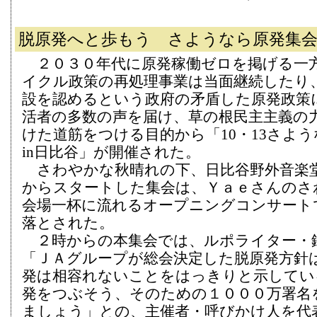
脱原発へと歩もう さようなら原発集
２０３０年代に原発稼働ゼロを掲げる一
イクル政策の再処理事業は当面継続したり
設を認めるという政府の矛盾した原発政策
活者の多数の声を届け、草の根民主主義の
けた道筋をつける目的から「10・13さよ
in日比谷」が開催された。
さわやかな秋晴れの下、日比谷野外音楽
からスタートした集会は、Ｙａｅさんのさ
会場一杯に流れるオープニングコンサート
落とされた。
２時からの本集会では、ルポライター・
「ＪＡグループが総会決定した脱原発方針
発は相容れないことをはっきりと示してい
発をつぶそう、そのための１０００万署名
ましょう」との、主催者・呼びかけ人を代