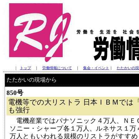
|
トップ
｜
労働情報について
｜
集会・イベント
｜
たたかいの現
たたかいの現場から
850号
電機等での大リストラ 日本ＩＢＭでは
も強行
電機産業ではパナソニック４万人、ＮＥ
ソニー・シャープ各１万人、ルネサス１万４
万人ともいわれる規模のリストラがすすめ