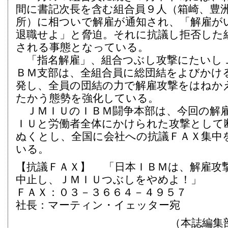
間に書記次長を含む組合員９人（箱崎、豊
所）に相ついで解雇が通知され、「解雇が
退職せよ」と脅迫。それに抗議し拒否した
される事態となっている。
「指名解雇」、組合つぶし攻撃にたいし
ＢＭ支部は、全組合員に総団結をよびかけ
発し、全員の団結の力で解雇攻撃をはねか
たかう態勢を強化している。
ＪＭＩＵのＩＢＭ闘争本部は、今回の解
ＩＵと労働者全体にかけられた攻撃として
ぬくとし、全国に会社への抗議ＦＡＸ集中
いる。
【抗議ＦＡＸ】 「日本ＩＢＭは、解雇攻
中止し、ＪＭＩＵつぶしをやめよ！」
ＦＡＸ：０３－３６６４－４９５７
社長：マーティン・イェッター宛
（本誌編集