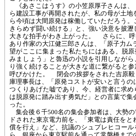
《あさこはうす》の小笠原厚子さんは、「
ら建設工事が再開されたが、私の母が土地
ら今頃は大間原発は稼働していただろう。
きらめず闘い続ける」と、強い決意を披瀝
大きな拍手がわき上がった。 さらに、呼
あり作家の大江健三郎さんは、「原子力ム
望がここに集まった私たちにはある、脱原
みましょう」と魯迅の小説を引用しながら
り強く続けることが大きな道に繋がると参
呼びかけた。 閉会の挨拶をされた吉原毅
庫理事長は、「原発コストが安いと言うの
つくりあげた嘘であり、今、経営者に求め
は脱原発に踏み出す勇気だ」との言葉で集
った。
集会後６千500名の集会参加者は、大勢の
ドされた東京電力前を、「東電は責任をと
償を行え」など、抗議のシュプレヒコール
ら、銀座から東京駅前を通って常磐橋まで