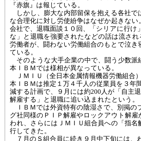
『赤旗』は報じている。
しかし、膨大な内部留保を抱える各社で
な合理化に対し労使紛争はなぜか起きない
会社で、退職面談１０回、「シリアに行け
な」と退職を強要されたなどの話は流され
労働者が、闘わない労働組合のもとで泣き
ている。
そのような大手企業の中で、闘う少数派
本ＩＢＭでは様相が異なっている。
ＪＭＩＵ（全日本金属情報機器労働組合
本ＩＢＭは推定１万４千人の従業員を３年
減する計画で、９月には約200人が「自主
解雇する」と退職に追い込まれたという。
ＩＢＭでは外資特有の陰湿さで、別掲の
グ社同様のＰＩＰ解雇やロックアウト解雇
われ、さらにはＪＭＩＵ組合員への「指名
行してきた。
７月のＳ組合員に続き９月中下旬には、