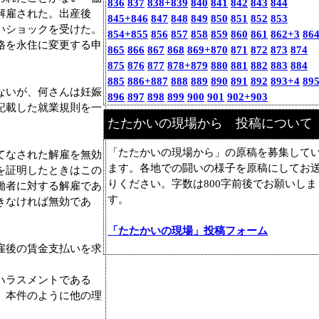
836
837
838+839
840
841
842
843
844
解雇された。出産後
845+846
847
848
849
850
851
852
853
いショックを受けた。
854+855
856
857
858
859
860
861
862+3
86
格を永住に変更する申
865
866
867
868
869+870
871
872
873
874
875
876
877
878+879
880
881
882
883
884
885
886+887
888
889
890
891
892
893+4
89
ないが、何さんは妊娠
896
897
898
899
900
901
902+903
記載した就業規則を一
たたかいの現場から 投稿について
「たたかいの現場から」の原稿を募集して
てなされた解雇を無効
ます。各地での闘いの様子を原稿にしてお
を証明したときはこの
りください。字数は800字前後でお願いしま
働者に対する解雇であ
す。
きなければ無効であ
「たたかいの現場」投稿フォーム
雇後の賃金支払いを求
ハラスメントである
、本件のように他の理