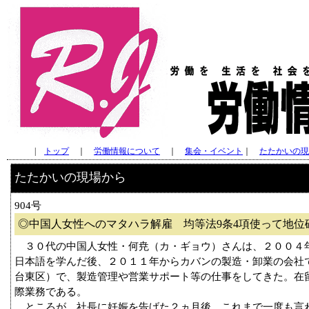
|
トップ
｜
労働情報について
｜
集会・イベント
｜
たたかいの現
たたかいの現場から
904号
◎中国人女性へのマタハラ解雇 均等法9条4項使って地位
３０代の中国人女性・何尭（カ・ギョウ）さんは、２００４
日本語を学んだ後、２０１１年からカバンの製造・卸業の会社
台東区）で、製造管理や営業サポート等の仕事をしてきた。在
際業務である。
ところが、社長に妊娠を告げた２ヵ月後、これまで一度も言