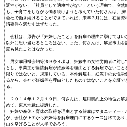
調性がない」「社員として適格性がない」という理由で、突然
も、子育てをしながら働き続けようと考えていた何さんは、強
会社で働き続けることができていれば、来年３月には、在留資
請要件を満たすはずだった。
会社は、原告が「妊娠したこと」を解雇の理由に挙げてはい
以外に思い当たるところはない。また、何さんは、解雇事由を
度も見たことはなかった。
男女雇用機会均等法９条４項は、妊娠中の女性労働者に対し
とし、事業主が当該解雇が妊娠等を理由とする解雇でないこと
限りではないと、規定している。本件解雇も、妊娠中の女性労
るから、会社が妊娠等を理由としたものではないことを立証で
る。
２０１４年１２月１９日、何さんは、雇用契約上の地位と解
めて、東京地裁に提訴した。
妊娠や産休・育休の取得を理由とする解雇はマタニティー・
が、会社が正面から妊娠等を解雇理由にするケースは稀であり
由を挙げることが大半であろう。