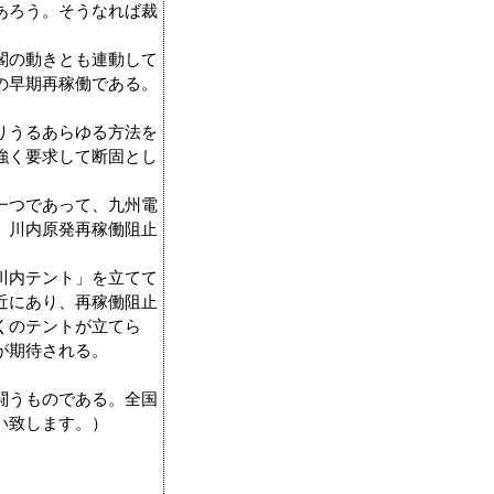
あろう。そうなれば裁
閣の動きとも連動して
の早期再稼働である。
りうるあらゆる方法を
強く要求して断固とし
一つであって、九州電
、川内原発再稼働阻止
川内テント」を立てて
近にあり、再稼働阻止
くのテントが立てら
が期待される。
闘うものである。全国
い致します。）