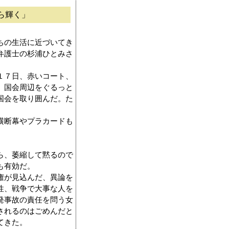
ら輝く」
ちの生活に近づいてき
弁護士の杉浦ひとみさ
１７日、赤いコート、
。国会周辺をぐるっと
国会を取り囲んだ。た
横断幕やプラカードも
ら、萎縮して黙るので
も有効だ。
権が見込んだ、異論を
性、戦争で大事な人を
発事故の責任を問う女
されるのはごめんだと
てきた。