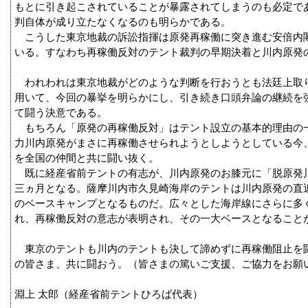
もとに引き起こされていることが暴露されてしまうのも必定で
判自体が成り立たなくなるのも明らかである。
こうした東京地裁の訴訟指揮は原発再稼働に突き進む安倍内
いる。すなわち再稼働反対のテント裁判の早期決着と川内原発
われわれは東京地裁がどのような判断を行おうとも法廷上取
用いて、今回の暴挙を明らかにし、引き続き口頭弁論の継続を
て闘う決意である。
もちろん「原発の再稼働反対」はテント設立の基本的理由の
力川内原発がまさに再稼働させられようとしようとしている今
を全国の仲間と共に闘い抜く。
既に経産省前テントの有志が、川内原発のお膝元に「脱原発
三ヵ月となる。薩摩川内市久見崎海岸のテントは川内原発の直
のベースキャンプとなるものだ。広々とした海岸線にさらに多
れ、再稼働反対の意志が表明され、その一大ベースとなること
東京のテントも川内のテントも決して諦めずに再稼働阻止を
の皆さま、共に闘おう。（皆さまの篤いご支援、ご協力をお願
淵上 太郎（経産省前テントひろば代表）