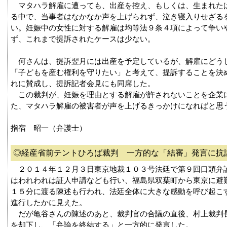
マタハラ解雇に遭っても、出産を控え、もしくは、生まれた
る中で、当事者はなかなか声を上げられず、泣き寝入りせざる
い。妊娠中の女性に対する解雇は均等法９条４項によって争い
ず、これまで提訴されたケースは少ない。
何さんは、提訴翌月には出産を予定しているが、解雇にどう
「子どもを産む権利を守りたい」と考えて、提訴することを決
れに賛成し、提訴記者会見にも同席した。
この裁判が、妊娠を理由とする解雇が許されないことを企業
た、マタハラ解雇の被害者が声を上げるきっかけになればと思
指宿 昭一（弁護士）
◎経産省前テントひろば裁判 一方的な「結審」発言に抗
２０１４年１２月３日東京地裁１０３号法廷で第９回口頭弁
はわれわれは証人申請なども行い、福島県双葉町から東京に避
１５分に渡る陳述も行われ、法廷全体に大きな感動を呼び起こ
進行したかに見えた。
だが亀谷さんの陳述のあと、裁判官の合議の直後、村上裁判
を却下し、「弁論を終結する」と一方的に発言した。