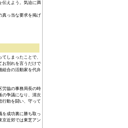
を伝えよう。気迫に満
の真っ当な要求を掲げ
ってしまったことで、
てお別れを言うだけで
働組合の活動家を代弁
区労協の事務局長の時
版の争議になり、清次
総行動を闘い、守って
議を成功裏に勝ち取っ
東京近郊では東芝アン