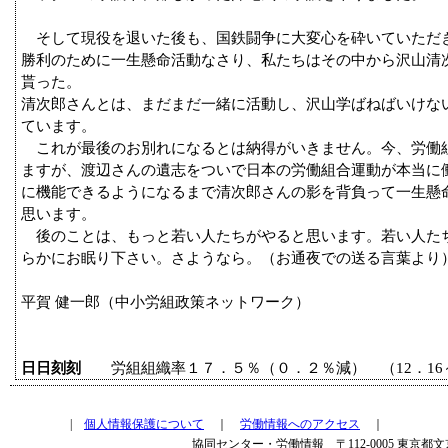
そして現役を退いた後も、国鉄闘争に大変心を砕いていただ
勝利のために一生懸命活動なさり、私たちはその中から沢山清
貰った。
清次郎さんとは、まだまだ一緒に活動し、沢山学ばねばいけな
ています。
これが最後のお別れになるとは納得がいきません。今、労働
ますが、渡辺さんの遺志をついで日本の労働組合運動が本当に
に機能できるようになるまで清次郎さんの影を背負って一生懸
思います。
後のことは、もっと若い人たちがやると思います。若い人た
らかにお眠り下さい。さようなら。（お通夜での送る言葉より
平賀 健一郎（中小労組政策ネットワーク）
日日刻刻
労組組織率１７．５％（０．２％減） （12．16～
|
個人情報保護について
｜
労働情報へのアクセス
｜
協同センター・労働情報 〒112-0005 東京都文京区水道2-