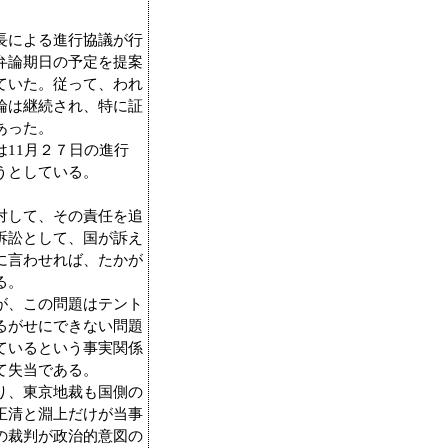
長による進行協議が行
弁論期日の予定を提案
ていた。従って、われ
論は継続され、特に証
あった。
11月２７日の進行
うとしている。
対して、その責任を追
訴訟として、国が訴え
に言わせれば、たかが
る。
が、この問題はテント
るがせにできない問題
ているという事実関係
て失当である。
り、東京地裁も国側の
正清と淵上だけが当事
の裁判が政治的意図の