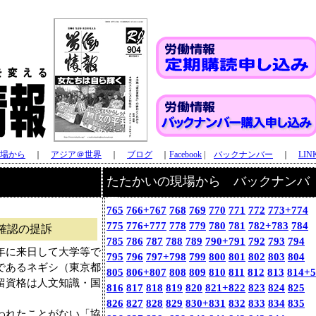
場から
｜
アジア＠世界
｜
ブログ
｜
Facebook
|
バックナンバー
｜
LIN
たたかいの現場から バックナンバ
ー
765
766+767
768
769
770
771
772
773+774
775
776+777
778
779
780
781
782+783
784
確認の提訴
785
786
787
788
789
790+791
792
793
794
年に来日して大学等で
795
796
797+798
799
800
801
802
803
804
であるネギシ（東京都
805
806+807
808
809
810
811
812
813
814+5
留資格は人文知識・国
816
817
818
819
820
821+822
823
824
825
826
827
828
829
830+831
832
833
834
835
われたことがない「協