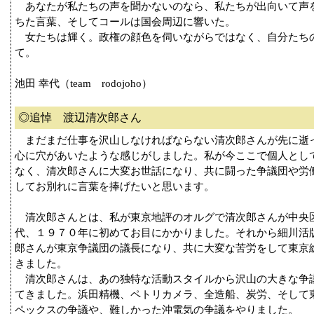
あなたが私たちの声を聞かないのなら、私たちが出向いて声
ちた言葉、そしてコールは国会周辺に響いた。
女たちは輝く。政権の顔色を伺いながらではなく、自分たち
て。
池田 幸代（team rodojoho）
◎追悼 渡辺清次郎さん
まだまだ仕事を沢山しなければならない清次郎さんが先に逝
心に穴があいたような感じがしました。私が今ここで個人とし
なく、清次郎さんに大変お世話になり、共に闘った争議団や労
してお別れに言葉を捧げたいと思います。
清次郎さんとは、私が東京地評のオルグで清次郎さんが中央
代、１９７０年に初めてお目にかかりました。それから細川活
郎さんが東京争議団の議長になり、共に大変な苦労をして東京
きました。
清次郎さんは、あの独特な活動スタイルから沢山の大きな争
てきました。浜田精機、ペトリカメラ、全造船、炭労、そして
ペックスの争議や、難しかった沖電気の争議をやりました。