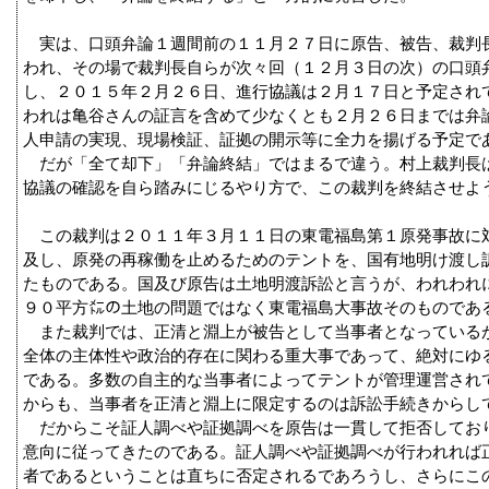
実は、口頭弁論１週間前の１１月２７日に原告、被告、裁判
われ、その場で裁判長自らが次々回（１２月３日の次）の口頭
し、２０１５年２月２６日、進行協議は２月１７日と予定され
われは亀谷さんの証言を含めて少なくとも２月２６日までは弁
人申請の実現、現場検証、証拠の開示等に全力を揚げる予定で
だが「全て却下」「弁論終結」ではまるで違う。村上裁判長は
協議の確認を自ら踏みにじるやり方で、この裁判を終結させよ
この裁判は２０１１年３月１１日の東電福島第１原発事故に
及し、原発の再稼働を止めるためのテントを、国有地明け渡し
たものである。国及び原告は土地明渡訴訟と言うが、われわれ
９０平方㍍の土地の問題ではなく東電福島大事故そのものであ
また裁判では、正清と淵上が被告として当事者となっている
全体の主体性や政治的存在に関わる重大事であって、絶対にゆ
である。多数の自主的な当事者によってテントが管理運営され
からも、当事者を正清と淵上に限定するのは訴訟手続きからし
だからこそ証人調べや証拠調べを原告は一貫して拒否してお
意向に従ってきたのである。証人調べや証拠調べが行われれば
者であるということは直ちに否定されるであろうし、さらにこ