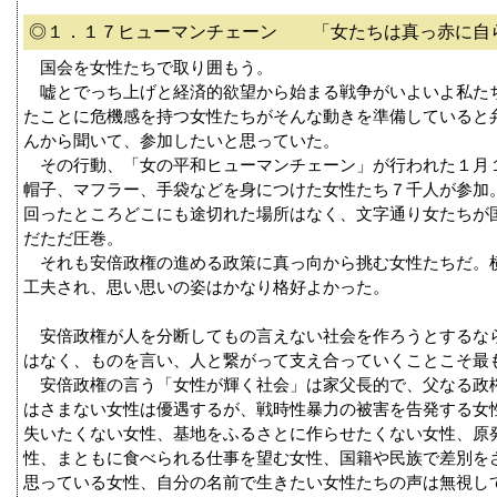
◎１．１７ヒューマンチェーン 「女たちは真っ赤に自
国会を女性たちで取り囲もう。
嘘とでっち上げと経済的欲望から始まる戦争がいよいよ私た
たことに危機感を持つ女性たちがそんな動きを準備していると
んから聞いて、参加したいと思っていた。
その行動、「女の平和ヒューマンチェーン」が行われた１月
帽子、マフラー、手袋などを身につけた女性たち７千人が参加
回ったところどこにも途切れた場所はなく、文字通り女たちが
だただ圧巻。
それも安倍政権の進める政策に真っ向から挑む女性たちだ。
工夫され、思い思いの姿はかなり格好よかった。
安倍政権が人を分断してもの言えない社会を作ろうとするな
はなく、ものを言い、人と繋がって支え合っていくことこそ最
安倍政権の言う「女性が輝く社会」は家父長的で、父なる政
はさまない女性は優遇するが、戦時性暴力の被害を告発する女
失いたくない女性、基地をふるさとに作らせたくない女性、原
性、まともに食べられる仕事を望む女性、国籍や民族で差別を
思っている女性、自分の名前で生きたい女性たちの声は無視し