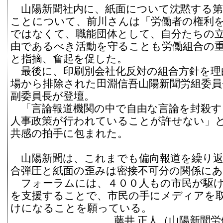
山陽新聞社内に、紙面について沈黙する第
ことについて、前川さんは「労働者の権利
ではなくて、職能団体として、自分たちの
由であるべき活動を守ることも労働組合の
と指摘、奮起を促した。
最後に、印刷別会社化反対の組合方針を理
場から排除された田淵信吾山陽新聞労組委員
副委員長が登壇。
「言論報道機関の中で自由な言論を封殺す
人事政策が行われていることが許せない」
共感の拍手に包まれた。
山陽新聞は、これまでも偏向報道を繰り返
合弾圧と紙面の歪みは密接不可分の関係に
フォーラムには、４００人もの市民が駆け
を支援することで、市民の手にメディアを
けになることを願っている。
藤井 正人（山陽新聞