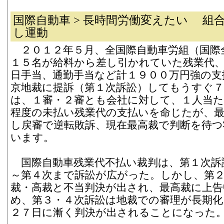
国際自動車 > 長時間労働変えたい 組
し運動
２０１２年５月、全国際自動車労組（国際
１５名が給料から差し引かれていた残業代、
日手当、通勤手当など計１９００万円強の支
京地裁に提訴（第１次訴訟）してもうすぐ７
は、１審・２審とも会社に対して、１人当た
程度の未払い残業代の支払いを命じたが、
し戻審で逆転敗訴、現在最高裁で判断を待つ
います。
国際自動車残業代不払い裁判は、第１次訴
～第４次まで訴訟が広がった。しかし、第
裁・高裁と不当判決が出され、最高裁に上告
め、第３・４次訴訟は地裁での審理が長期化
２７日に漸く判決が出されることになった