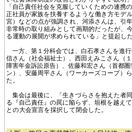
「自己責任社会を克服していくための連携
正社員が家族を扶養するような働き方モデ
宮）などの点が強調され、河添さんは、引
非常時の取り組みとして画期的だったが、
る運動の展開が求められている」と提起し
一方、第１分科会では、白石孝さんを進行
信さん（社会福祉士）、西田えみこさん（１
障害年金訴訟原告）、佐藤和宏さん（首都圏
ン）、安藤周平さん（ワーカーズコープ）
た。
集会は最後に、「生きづらさを抱えた者同
る『自己責任』の罠に陥らず、垣根を越え
との大会宣言を採択して閉会した。