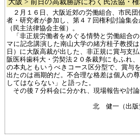
大阪 > 前日の高裁勝訴にわく民法協・
２月１６日、大阪近郊の労働組合、市民団
者・研究者が参加し、第４７回権利討論集会
（民主法律協会主催）。
「非正規労働者をめぐる情勢と労働組合の
マに記念講演した南山大学の緒方桂子教授は
日）に大阪高裁が出した、非正規に賞与支払
阪医科歯科大・労契法２０条裁判にもふれ、
の本丸ともいうべきコース区分型で、賞与
出たのは画期的だ。不合理な格差は個人の尊
してはならない」と語った。
その後７分科会に分かれ、現場報告や討論
北 健一（出版