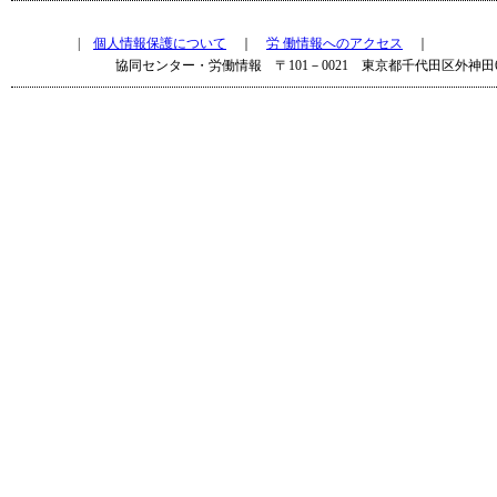
|
個人情報保護について
｜
労 働情報へのアクセス
｜
協同センター・労働情報 〒101－0021 東京都千代田区外神田6－15－