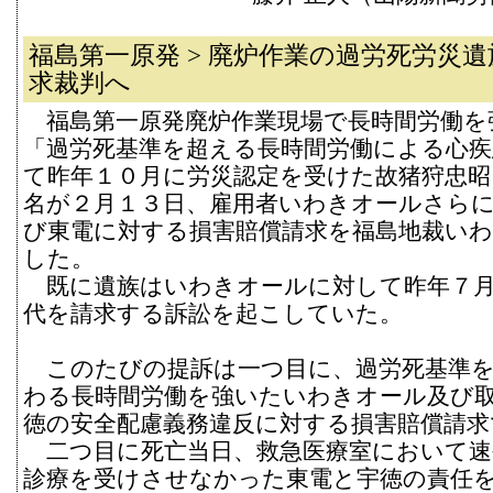
福島第一原発 > 廃炉作業の過労死労災
求裁判へ
福島第一原発廃炉作業現場で長時間労働を
「過労死基準を超える長時間労働による心疾
て昨年１０月に労災認定を受けた故猪狩忠昭
名が２月１３日、雇用者いわきオールさら
び東電に対する損害賠償請求を福島地裁い
した。
既に遺族はいわきオールに対して昨年７月
代を請求する訴訟を起こしていた。
このたびの提訴は一つ目に、過労死基準を
わる長時間労働を強いたいわきオール及び
徳の安全配慮義務違反に対する損害賠償請求
二つ目に死亡当日、救急医療室において速
診療を受けさせなかった東電と宇徳の責任