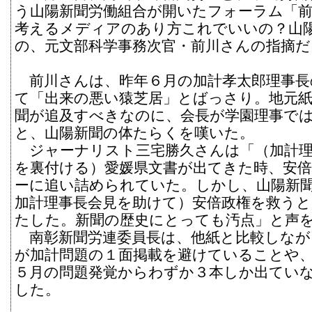
う山陽新聞労働組合が開いたフォーラム「
考えるメディアのあり方これでいいの？山
の、元文部科学事務次官・前川さんの指摘だ
前川さんは、昨年６月の加計孝太郎理事長
て「出来の悪い猿芝居」とばっさり。地元
聞が追及すべきなのに、会長が学園理事で
と、山陽新聞の体たらくを嘆いた。
ジャーナリスト三宅勝久さんは「（加計理
を裏付ける）愛媛県文書が出てきた時、安
ーに追い詰められていた。しかし、山陽新
加計理事長会見を助けて）安倍政権を救うと
たした。新聞の歴史にとっても汚点」と声
南彰新聞労連委員長は、他紙と比較しなが
が加計問題の１面掲載を避けていることや
５月の問題発覚からわずか３本しか出てい
した。