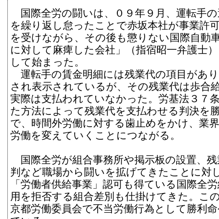
国際全労の闘いは、０９年９月、運転手の
を繰り返し怠ったことで赤坂本社が事業許
を受けながら、その後も懲りない国際自動
に対して麻痺した会社」（指宿昭一弁護士
して始まった。
運転手の賃金明細には残業代の項目があり
され表示されているが、その残業代は歩合
実際は支払われていなかった。労基法３７
た方法によって残業代を支払わせる判決を
で、時間外労働に対する歯止めをかけ、業界
労働を変えていくことにつながる。
国際全労が組合事務所や掲示板の設置、残
判など職場から闘いを拡げてきたことに対
「労働者供給事業」認可も得ている国際全労
用を拒否する組合差別も仕掛けてきた。こ
京都労働委員会で不当労働行為として勝利命