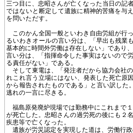
三つ目に、忠昭さんが亡くなった当日の記
ではないと断定して遺族に精神的苦痛を与
を問いただす。
このかん全国一般といわき自由労組が行っ
るいわきオールの言い分は、「早出も残業
基本的に時間外労働は存在しない」であり
言い分は、「指揮命令した事実はないので
る責任がない」である。
そして東電は、「発注者だから協力会社の
れこれ言う立場にはない、発表した死亡原
から報告されたものである」と言い訳した
逃れの一言に尽きる。
福島原発廃炉現場では勤務中にこれまで１
が死亡した。忠昭さんの過労死の後にも２
疾患等で亡くなった。
遺族が労災認定を実現した道は、労働行政