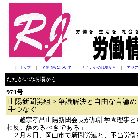
|
トップ
｜
労働情報について
｜
たたかいの現場から
｜
アジア
たたかいの現場から
979号
山陽新聞労組 > 争議解決と自由な言論
手つなぐ
「越宗孝昌山陽新聞会長が加計学園理事と
相反。辞めるべきである」
２月８日、岡山市で新聞労連と、不当労働