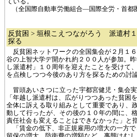
ている。
（全国際自動車労働組合―国際全労・首都
反貧困 > 垣根こえつながろう 派遣村
探る
反貧困ネットワークの全国集会が２月１６
谷の上智大学デ開かれ約２００人が参加。昨
し派遣村」１０周年を迎えたことを受けて
を点検しつつ今後のあり方を探るための討
冒頭あいさつに立った宇都宮健児・集会実
「年越し派遣村は、広がりつつあった貧困
全体に訴える取り組みとして重要であり、
動して行ったが、その後の１０年の間に、
責任社会も変えることはできなかった」と
「賃金の低下、非正規雇用の増大の一方で
留保の増大、防衛費の増額など、事態はむ