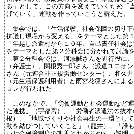
る」として、この方向を変えていくため「
げていく」運動を作っていこうと訴えた。
集会では、「生活保護、社会保障の切り下
抗議し現場から変える」をテーマとした第
「年越し派遣村から１０年、自己責任社会は
をテーマとした第２分科会に分かれて討論
第２分科会では、河添誠さんを進行役に、
（弁護士）、関根秀一郎さん（派遣ユニオン
さん（元連合非正規労働センター）、和久
（元生活保護利用者）と雨宮花凛さんによ
ョンが行われた。
このなかで、「労働運動と社会運動など運
た連携」（宇都宮）、「労働者派遣法の抜本
根）、「地域づくりや社会再生の一環とし
動を結びつけていくこと」（龍井）、「誰
い社会保障制度の改善とわかりやすい説明」