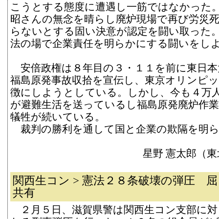
こうとする態度に遭遇し一筋ではなかった
昭さんの無念を晴らし廃炉現場で再び労災
らないとする固い決意が認定を闘い取った
法の場で企業責任を明らかにする闘いをし
安倍政権は８年目の３・１１を前に東日本
福島原発事故収拾を宣伝し、東京オリンピ
徴にしようとしている。しかし、今も４万
が避難生活を送っているし福島原発廃炉作
犠牲が続いている。
裁判の勝利を通して国と企業の欺隔を明ら
星野 憲太郎（
関西生コン > 憲法２８条破壊の弾圧 
共有
２月５日、滋賀県警は関西生コン支部に対