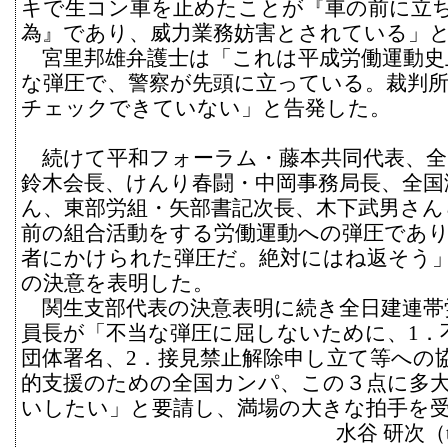
キで生コン車を止めたことが『車の前に立
為』であり、威力業務妨害とされている」
宮里邦雄弁護士は「これは平成労働運動史
な弾圧で、警察が先頭に立っている。裁判
チェックできていない」と告発した。
続けて平和フォーラム・藤本共同代表、全
鈴木会長、けんり春闘・中岡事務局長、全国
ん、東部労組・矢部書記次長、木下武男さん
前の組合活動をする労働運動への弾圧であ
者にかけられた弾圧だ。絶対にはね返そう
の決意を表明した。
関生支部代表の決意表明に続き全日建連帯
員長が「不当な弾圧に屈しないために、1．
団体署名、2．接見禁止解除申し立て等への
的支援のための全国カンパ、この３点に多
いしたい」と要請し、満場の大きな拍手を
水谷 研次（te