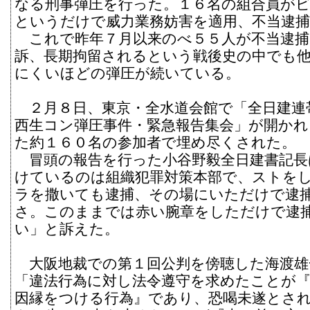
なる刑事弾圧を行った。１６名の組合員が
というだけで威力業務妨害を適用、不当逮
これで昨年７月以来のべ５５人が不当逮捕
訴、長期拘留されるという戦後史の中でも
にくいほどの弾圧が続いている。
２月８日、東京・全水道会館で「全日建連
西生コン弾圧事件・緊急報告集会」が開かれ
た約１６０名の参加者で埋め尽くされた。
冒頭の報告を行った小谷野毅全日建書記長
けているのは組織犯罪対策本部で、ストを
ラを撒いても逮捕、その場にいただけで逮
さ。このままでは赤い腕章をしただけで逮
い」と訴えた。
大阪地裁での第１回公判を傍聴した海渡雄
「違法行為に対し法令遵守を求めたことが
因縁をつける行為』であり、恐喝未遂とさ